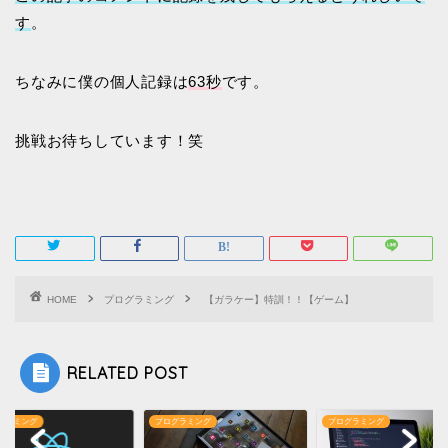
す
。
ちなみに僕の個人記録は
63秒
です。
挑戦お待ちしています！笑
HOME
プログラミング
【ガラケー】特訓！！【ゲーム】
RELATED POST
グラミング
プログラミング
プログラミング