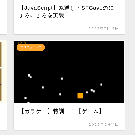
【JavaScript】糸通し・SFCaveのに
ょろにょろを実装
日
2022年7月17日
プログラミング
【ガラケー】特訓！！【ゲーム】
日
2022年6月11日