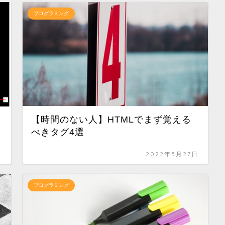
プログラミング
【時間のない人】HTMLでまず覚える
べきタグ4選
日
2022年5月27日
プログラミング